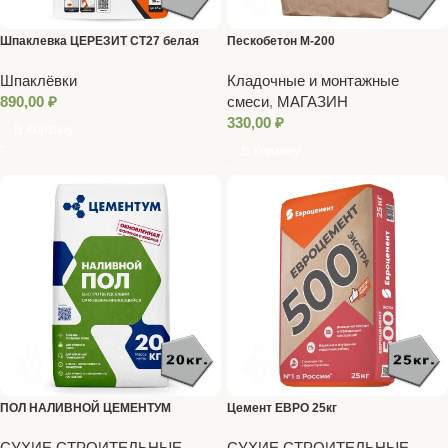
Шпаклевка ЦЕРЕЗИТ СТ27 белая
Пескобетон М-200
финишная полимерная (20 кг)
Шпаклёвки
Кладочные и монтажные
890,00
₽
смеси
,
МАГАЗИН
330,00
₽
В Корзину
В Корзину
ПОЛ НАЛИВНОЙ ЦЕМЕНТУМ
Цемент ЕВРО 25кг
(ХОЛСИМ) 20кг
СУХИЕ СТРОИТЕЛЬНЫЕ
СУХИЕ СТРОИТЕЛЬНЫЕ