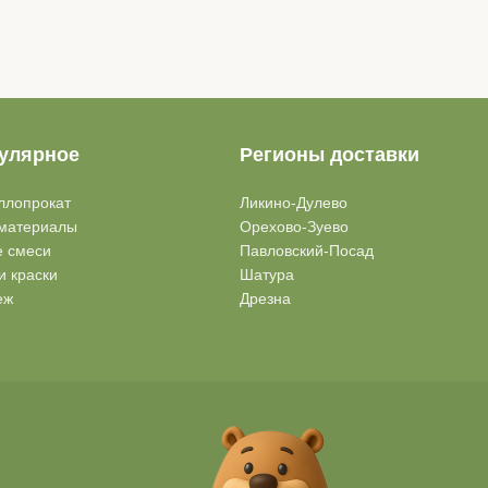
улярное
Регионы доставки
ллопрокат
Ликино-Дулево
материалы
Орехово-Зуево
е смеси
Павловский-Посад
и краски
Шатура
еж
Дрезна