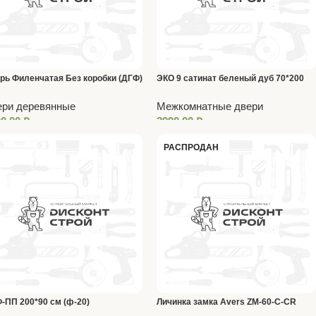
рь Филенчатая Без коробки (ДГФ)
ЭКО 9 сатинат беленый дуб 70*200
*80 см
дверь межкомнатная (НИКТИД)
ери деревянные
Межкомнатные двери
00,00
₽
2990,00
₽
РАСПРОДАН
-ПП 200*90 см (ф-20)
Личинка замка Avers ZM-60-C-CR