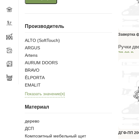
Производитель
Завертка ф
ALTO (SoftTouch)
покрытие
Ручки дв
ARGUS
70,00
₽
Artens
AURUM DOORS
BRAVO
ĒLPORTA
EMALIT
Показать значение(я)
Материал
дерево
ДСП
ДГФ-ПП 200
Композитный мебельный щит