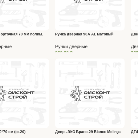
орточная 70 мм полим.
Ручка дверная 96A AL матовый
Две
никель
180
ерные
Ручки дверные
Дв
950,00
₽
32
*70 см (ф-20)
Дверь ЭКО Браво-29 Bianco Melinga
ДГФ