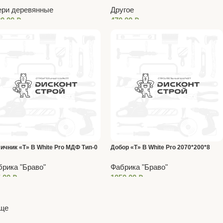
60мм хром
ери деревянные
Другое
80,00
₽
470,00
₽
ичник «Т» В White Pro МДФ Тип-0
Добор «Т» В White Pro 2070*200*8
0*70*8 (20*3)
рика "Браво"
Фабрика "Браво"
5,00
₽
1050,00
₽
еще