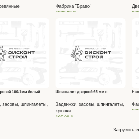
Magic Fog 200*60
ревянные
Фабрика "Браво"
Дв
5200,00
₽
37
тровой 100/1мм белый
Шпингалет дверной 65 мм в
Нал
ассортименте
215
, засовы, шпингалеты,
Задвижки, засовы, шпингалеты,
Фаб
крючки
58
105,00
₽
Загрузить 