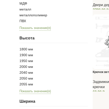
МДФ
Двери де
металл
3780,00
₽
металлополимер
ПВХ
Показать значение(я)
Высота
1800 мм
1900 мм
1950 мм
2000 мм
Крючок ве
2040 мм
(врезной)
2050 мм
Задвижки
2055 мм
крючки
Показать значение(я)
60,00
₽
Ширина