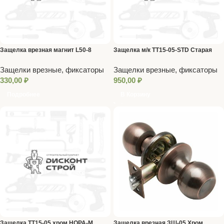
Защелка врезная магнит L50-8
Защелка м/к ТТ15-05-STD Старая
черный PUNTO
медь
Защелки врезные, фиксаторы
Защелки врезные, фиксаторы
330,00
₽
950,00
₽
Подробнее
В Корзину
Защелка ТТ15-05 хром НОРА-М
Защелка врезная ЗШ-05 Хром