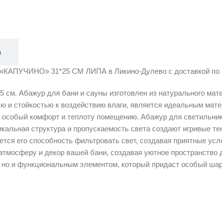
а
ЧИНО» 31*25 СМ ЛИПА в Ликино-Дулево с доставкой по гор
 см. Абажур для бани и сауны изготовлен из натурального мат
ью и стойкостью к воздействию влаги, является идеальным мате
т особый комфорт и теплоту помещению. Абажур для светильник
икальная структура и пропускаемость света создают игривые те
ся его способность фильтровать свет, создавая приятные усло
атмосферу и декор вашей бани, создавая уютное пространство 
, но и функциональным элементом, который придаст особый ш