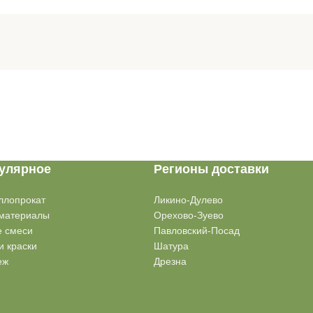
улярное
Регионы доставки
ллопрокат
Ликино-Дулево
материалы
Орехово-Зуево
е смеси
Павловский-Посад
и краски
Шатура
еж
Дрезна