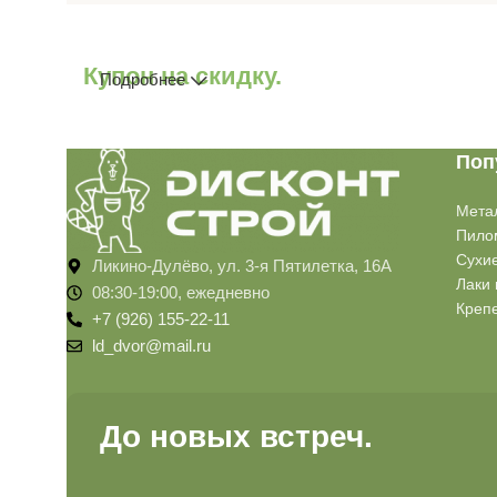
Купон на скидку.
Подробнее
Поп
Мета
Пило
Сухи
Ликино-Дулёво, ул. 3-я Пятилетка, 16А
Лаки 
08:30-19:00, ежедневно
Креп
+7 (926) 155-22-11
ld_dvor@mail.ru
До новых встреч.