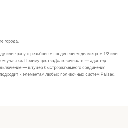
ие города.
оду или крану с резьбовым соединением диаметром 1/2 или
чном участке. ПреимуществаДолговечность — адаптер
 подключение — штуцер быстроразъемного соединения
подходит к элементам любых поливочных систем Palisad.