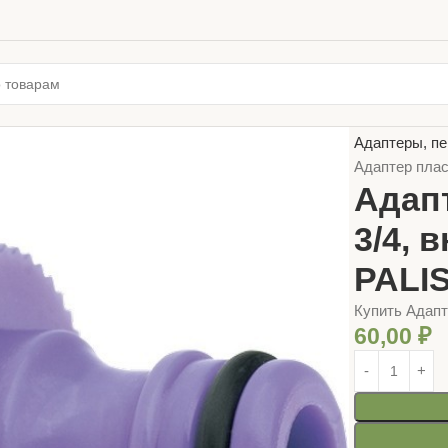
Главная
ТОВ
Адаптеры, пе
Адаптер плас
Адапт
3/4, 
PALI
Купить Адапт
60,00
₽