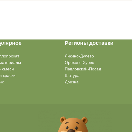
улярное
Регионы доставки
ллопрокат
Ликино-Дулево
материалы
Орехово-Зуево
е смеси
Павловский-Посад
и краски
Шатура
еж
Дрезна