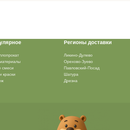
улярное
Регионы доставки
ллопрокат
Ликино-Дулево
материалы
Орехово-Зуево
е смеси
Павловский-Посад
и краски
Шатура
еж
Дрезна