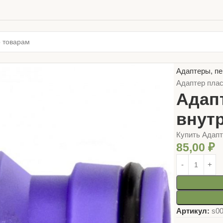
Главная
ТОВ
Адаптеры, пе
Адаптер плас
Адап
внут
Купить Адапт
85,00
₽
Артикул:
s0