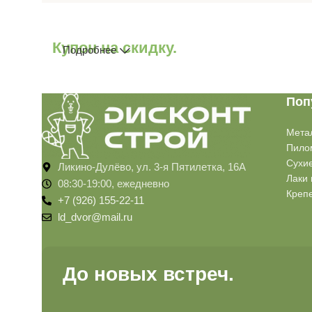
Купон на скидку.
Подробнее
Поп
Мета
Пило
Сухи
Ликино-Дулёво, ул. 3-я Пятилетка, 16А
Лаки 
08:30-19:00, ежедневно
Креп
+7 (926) 155-22-11
ld_dvor@mail.ru
До новых встреч.