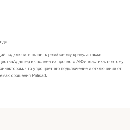
ода.
й подключить шланг к резьбовому крану. а также
естваАдаптер выполнен из прочного ABS-пластика. поэтому
оннектором. что упрощает его подключение и отключение от
емах орошения Palisad.