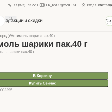
+7 (926) 155-22-11
LD_DVOR@MAIL.RU
Вход / Регистрац
АКЦИИ И СКИДКИ
АРЫ ДЛЯ ДОМА И САДА
Уход за растениями
город)
Антимоль шарики пак.40 г
оль шарики пак.40 г
оль шарики пак.40 г
В Корзину
Купить Сейчас
0002295