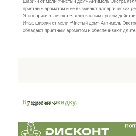
Шарики от моли «Чистый дом» Антимоль Экстра явля
приятным ароматом и не вызывают аллергических ре
Эти шарики отличаются длительным сроком действия
Итак, шарики от моли «Чистый дом» Антимоль Экстра
обладают приятным ароматом и обеспечивают длите
Купон на скидку.
Подробнее
Поп