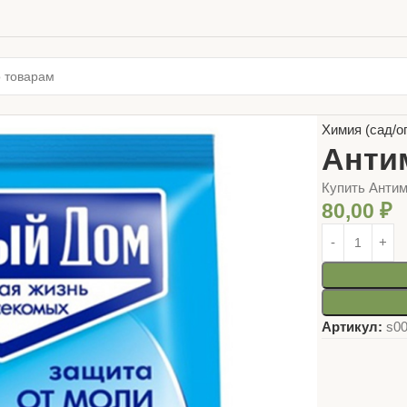
Главная
ТОВ
Химия (сад/о
Антим
Купить Антим
80,00
₽
Артикул:
s0