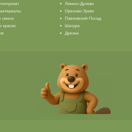
ллопрокат
Ликино-Дулево
материалы
Орехово-Зуево
е смеси
Павловский-Посад
и краски
Шатура
еж
Дрезна