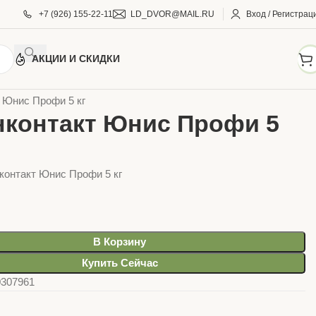
+7 (926) 155-22-11
LD_DVOR@MAIL.RU
Вход / Регистрац
АКЦИИ И СКИДКИ
И И КРАСКИ
Грунт и бетоноконтакт
 Юнис Профи 5 кг
нконтакт Юнис Профи 5
контакт Юнис Профи 5 кг
В Корзину
Купить Сейчас
0307961