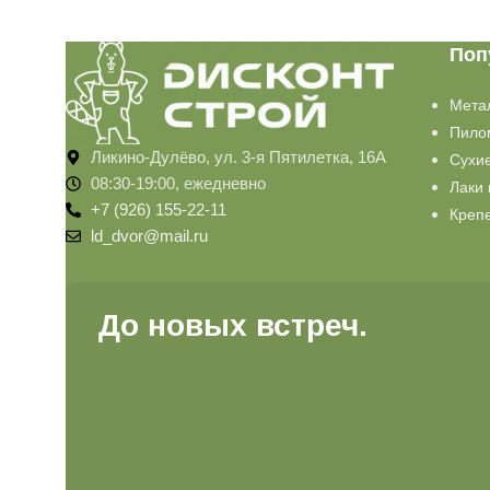
Поп
Мета
Пило
Ликино-Дулёво, ул. 3-я Пятилетка, 16А
Сухи
08:30-19:00, ежедневно
Лаки 
+7 (926) 155-22-11
Креп
ld_dvor@mail.ru
До новых встреч.