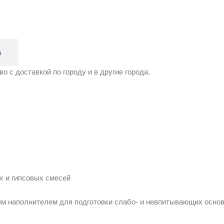
а
о с доставкой по городу и в другие города.
х и гипсовых смесей
евым наполнителем для подготовки слабо- и невпитывающих осно