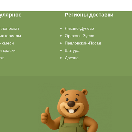
улярное
Регионы доставки
ллопрокат
Ликино-Дулево
материалы
Орехово-Зуево
е смеси
Павловский-Посад
и краски
Шатура
еж
Дрезна