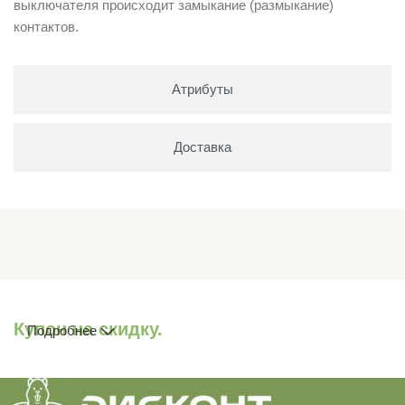
выключателя происходит замыкание (размыкание)
контактов.
Атрибуты
Доставка
Купон на скидку.
Подробнее