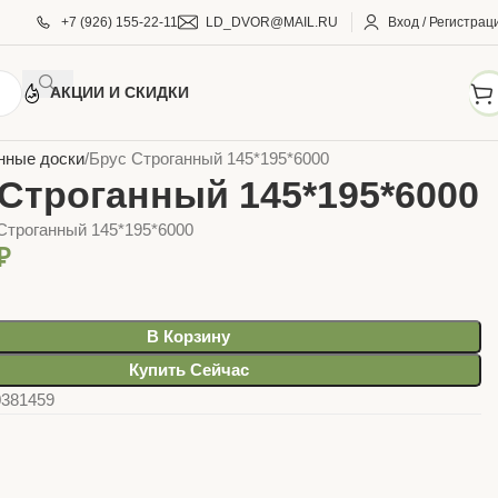
+7 (926) 155-22-11
LD_DVOR@MAIL.RU
Вход / Регистрац
АКЦИИ И СКИДКИ
ОМАТЕРИАЛЫ
Пиломатериал строганный
нные доски
Брус Строганный 145*195*6000
 Строганный 145*195*6000
Строганный 145*195*6000
₽
В Корзину
Купить Сейчас
0381459