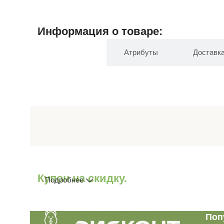
Информация о товаре:
Описание
Атрибуты
Доставк
Купон на скидку.
Подробнее
Поп