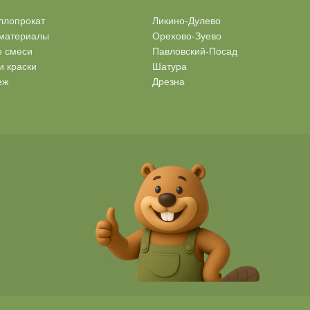
ллопрокат
Ликино-Дулево
материалы
Орехово-Зуево
е смеси
Павловский-Посад
и краски
Шатура
еж
Дрезна