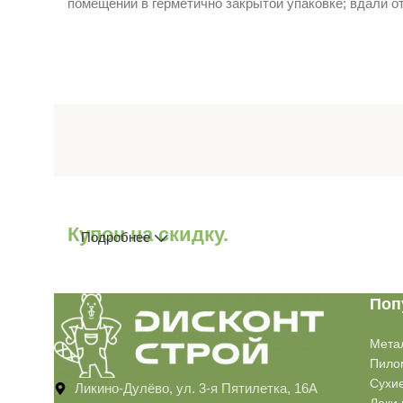
помещении в герметично закрытой упаковке; вдали о
Купон на скидку.
Подробнее
Поп
Мета
Пило
Сухи
Ликино-Дулёво, ул. 3-я Пятилетка, 16А