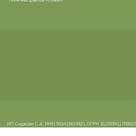
Политика файлов «cookie»
ИП Снджоян С.А. ИНН 503415624421 ОГРН 311503411700022