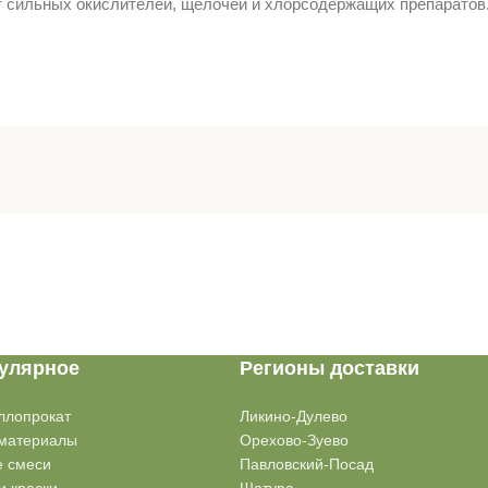
т сильных окислителей, щелочей и хлорсодержащих препаратов.
улярное
Регионы доставки
ллопрокат
Ликино-Дулево
материалы
Орехово-Зуево
е смеси
Павловский-Посад