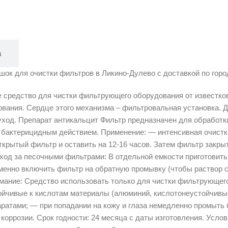
а
шок для очистки фильтров в Ликино-Дулево с доставкой по город
средство для чистки фильтрующего оборудования от известков
ования. Сердце этого механизма – фильтровальная установка.
уход. Препарат антикальцит Фильтр предназначен для обработк
бактерицидным действием. Применение: — интенсивная очистка 
открытый фильтр и оставить на 12-16 часов. Затем фильтр закр
од за песочными фильтрами: В отдельной емкости приготовить р
менно включить фильтр на обратную промывку (чтобы раствор с
мание: Средство использовать только для чистки фильтрующег
ойчивые к кислотам материалы (алюминий, кислотонеустойчивые 
аратами; — при попадании на кожу и глаза немедленно промыть
р коррозии. Срок годности: 24 месяца с даты изготовления. Усл