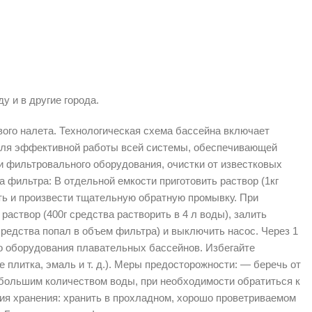
у и в другие города.
ого налета. Технологическая схема бассейна включает
 Для эффективной работы всей системы, обеспечивающей
и фильтровального оборудования, очистки от известковых
фильтра: В отдельной емкости приготовить раствор (1кг
ыть и произвести тщательную обратную промывку. При
аствор (400г средства растворить в 4 л воды), залить
редства попал в объем фильтра) и выключить насос. Через 1
о оборудования плавательных бассейнов. Избегайте
плитка, эмаль и т. д.). Меры предосторожности: — беречь от
 большим количеством воды, при необходимости обратиться к
овия хранения: хранить в прохладном, хорошо проветриваемом