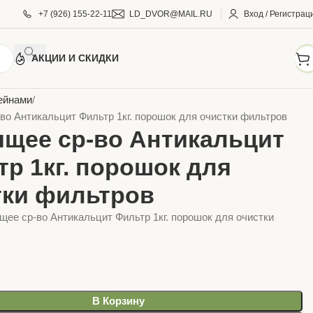
+7 (926) 155-22-11
LD_DVOR@MAIL.RU
Вход / Регистрац
АКЦИИ И СКИДКИ
АРЫ ДЛЯ ДОМА И САДА
Бассейны, пруды садовые
ейнами
во Антикальцит Фильтр 1кг. порошок для очистки фильтров
ящее ср-во Антикальцит
р 1кг. порошок для
тки фильтров
щее ср-во Антикальцит Фильтр 1кг. порошок для очистки
В Корзину