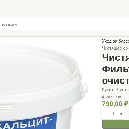
Главная
ТОВ
Уход за басс
Чистящее ср-
Чист
Фильт
очис
Купить Чистя
фильтров
790,00
₽