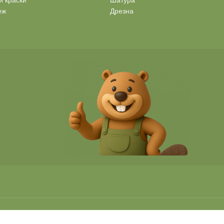
и краски
Шатура
еж
Дрезна