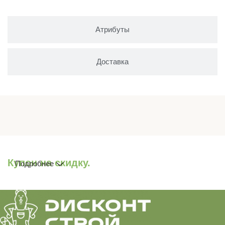
Атрибуты
Доставка
Купон на скидку.
Подробнее