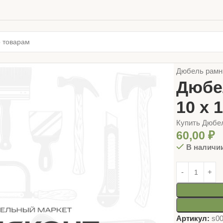
Главная
КРЕ
Дюбель рамн
Дюбе
10 х 
Купить Дюбел
60,00
₽
В наличи
Артикул:
s0