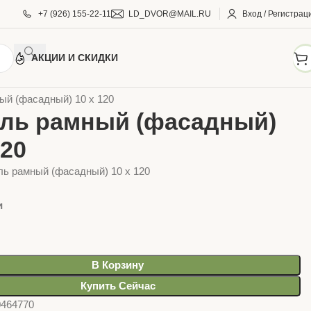
+7 (926) 155-22-11
LD_DVOR@MAIL.RU
Вход / Регистрац
АКЦИИ И СКИДКИ
ПЁЖ
Дюбель и дюбель-гвоздь
ый (фасадный) 10 х 120
ль рамный (фасадный)
120
ь рамный (фасадный) 10 х 120
и
В Корзину
Купить Сейчас
0464770