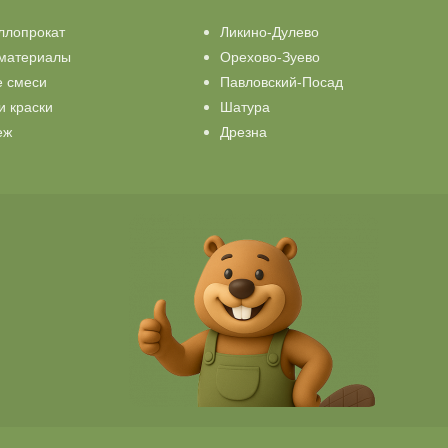
ллопрокат
Ликино-Дулево
материалы
Орехово-Зуево
е смеси
Павловский-Посад
и краски
Шатура
еж
Дрезна