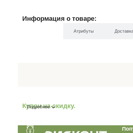
Информация о товаре:
Описание
Атрибуты
Доставк
Купон на скидку.
Подробнее
Поп