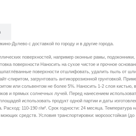
а
ино-Дулево с доставкой по городу и в другие города.
ических поверхностей, например оконные рамы, подоконники, 
отовка поверхности Наносить на сухое чистое и прочное основ
шпатлёванные поверхности отшлифовать, удалить пыль от шлиф
айт-спиритом, загрунтовать антикоррозионной грунтовкой. При
итом или сольвентом не более 5%. Наносить 1-2 слоя кистью, 
яков и прямых солнечных лучей. Перед нанесением использоват
лощадей использовать продукт одной партии и даты изготовлени
. Расход: 110-190 г/м². Срок годности: 24 месяца. Температура 
моющих средств. Условия транспортировки: морозостойкая (до -