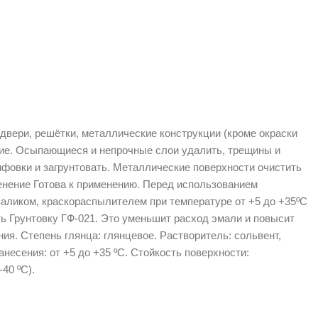
двери, решётки, металлические конструкции (кроме окраски
ание. Осыпающиеся и непрочные слои удалить, трещины и
овки и загрунтовать. Металлические поверхности очистить
менение Готова к применению. Перед использованием
валиком, краскораспылителем при температуре от +5 до +35ºС
ь Грунтовку ГФ-021. Это уменьшит расход эмали и повысит
я. Степень глянца: глянцевое. Растворитель: сольвент,
нанесения: от +5 до +35 ºС. Стойкость поверхности:
40 ºС).