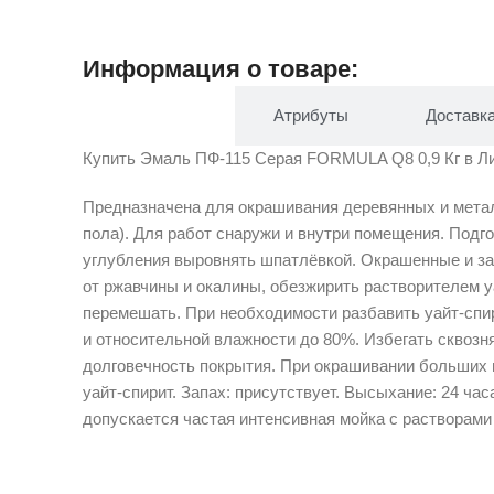
Информация о товаре:
Описание
Атрибуты
Доставк
Купить Эмаль ПФ-115 Серая FORMULA Q8 0,9 Кг в Лик
Предназначена для окрашивания деревянных и металл
пола). Для работ снаружи и внутри помещения. Подг
углубления выровнять шпатлёвкой. Окрашенные и за
от ржавчины и окалины, обезжирить растворителем у
перемешать. При необходимости разбавить уайт-спир
и относительной влажности до 80%. Избегать сквозн
долговечность покрытия. При окрашивании больших п
уайт-спирит. Запах: присутствует. Высыхание: 24 часа
допускается частая интенсивная мойка с растворами 