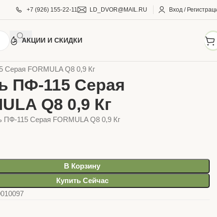
+7 (926) 155-22-11
LD_DVOR@MAIL.RU
Вход / Регистрац
АКЦИИ И СКИДКИ
И И КРАСКИ
Грунт-эмали, эмали
FORMULA Q8
5 Серая FORMULA Q8 0,9 Кг
ь ПФ-115 Серая
ULA Q8 0,9 Кг
ь ПФ-115 Серая FORMULA Q8 0,9 Кг
В Корзину
Купить Сейчас
0010097