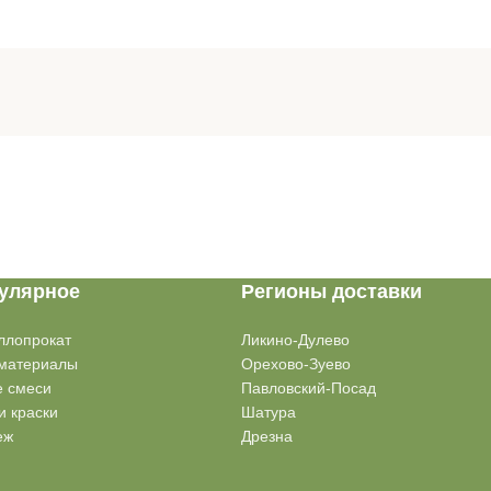
улярное
Регионы доставки
ллопрокат
Ликино-Дулево
материалы
Орехово-Зуево
е смеси
Павловский-Посад
и краски
Шатура
еж
Дрезна