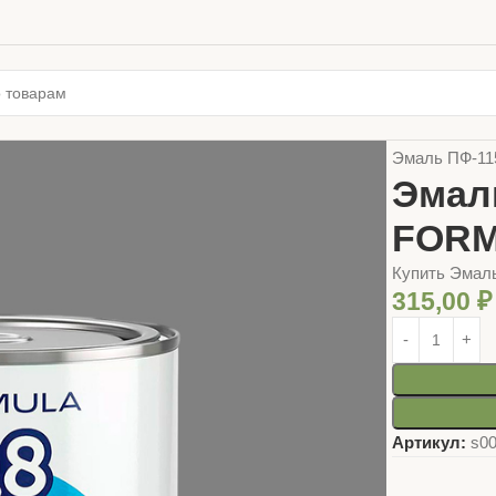
Главная
ЛАК
Эмаль ПФ-11
Эмал
FORM
Купить Эмал
315,00
₽
Артикул:
s0