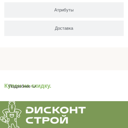
Атрибуты
Доставка
Купон на скидку.
Подробнее