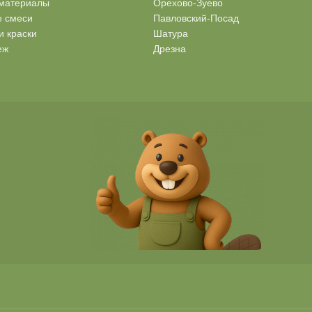
материалы
Орехово-Зуево
е смеси
Павловский-Посад
и краски
Шатура
еж
Дрезна