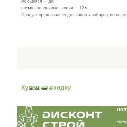
моющаяся — да;
время полного высыхания — 12 ч.
Продукт предназначен для защиты заборов, ворот, 
Купон на скидку.
Подробнее
Поп
Мета