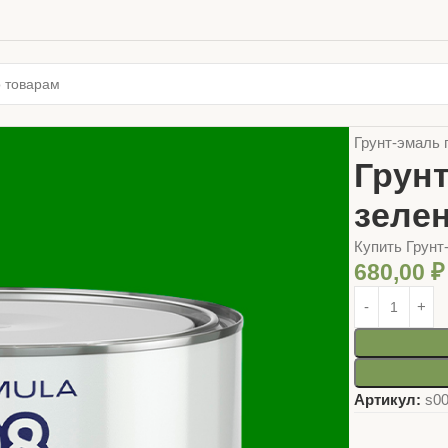
Главная
ЛАК
Грунт-эмаль 
Грун
зелен
Купить Грунт
680,00
₽
Артикул:
s0