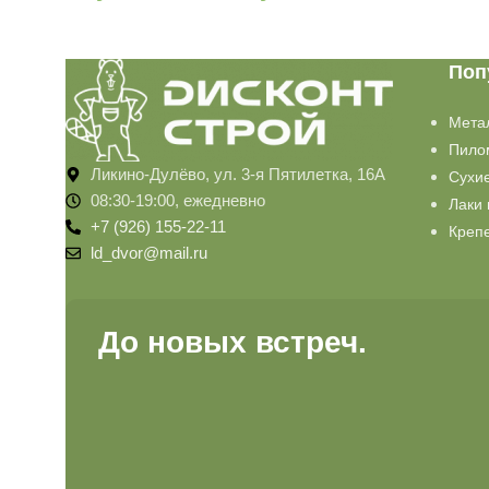
Поп
Мета
Пило
Ликино-Дулёво, ул. 3-я Пятилетка, 16А
Сухи
08:30-19:00, ежедневно
Лаки 
+7 (926) 155-22-11
Креп
ld_dvor@mail.ru
До новых встреч.