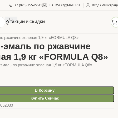
+7 (926) 155-22-11
LD_DVOR@MAIL.RU
Вход / Регистрац
АКЦИИ И СКИДКИ
И И КРАСКИ
Грунт-эмали, эмали
FORMULA Q8
по ржавчине зеленая 1,9 кг «FORMULA Q8»
т-эмаль по ржавчине
ая 1,9 кг «FORMULA Q8»
-эмаль по ржавчине зеленая 1,9 кг «FORMULA Q8»
В Корзину
Купить Сейчас
0052030