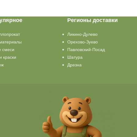
улярное
Регионы доставки
ллопрокат
Ликино-Дулево
материалы
Орехово-Зуево
е смеси
Павловский-Посад
и краски
Шатура
еж
Дрезна