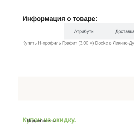
Информация о товаре:
Описание
Атрибуты
Доставк
Купить H-профиль Графит (3,00 м) Docke в Ликино-Дул
Купон на скидку.
Подробнее