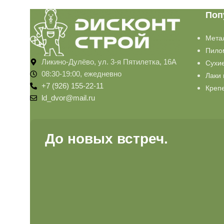
Поп
Мета
Пило
Ликино-Дулёво, ул. 3-я Пятилетка, 16А
Сухи
08:30-19:00, ежедневно
Лаки 
+7 (926) 155-22-11
Креп
ld_dvor@mail.ru
До новых встреч.