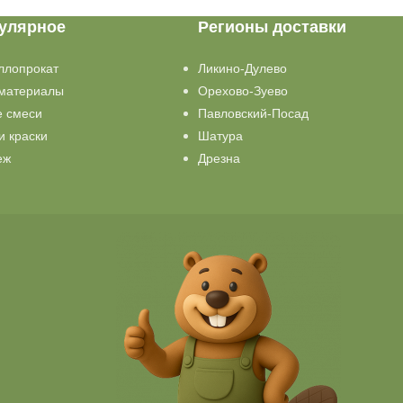
улярное
Регионы доставки
ллопрокат
Ликино-Дулево
материалы
Орехово-Зуево
е смеси
Павловский-Посад
и краски
Шатура
еж
Дрезна