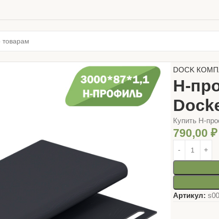
Главная
ФАС
DOCK КОМП
H-про
Dock
Купить H-про
790,00
₽
Артикул:
s0