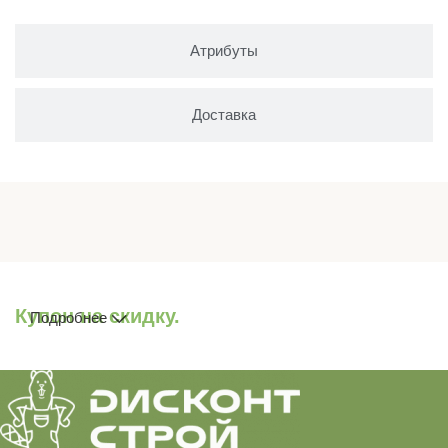
Атрибуты
Доставка
Купон на скидку.
Подробнее