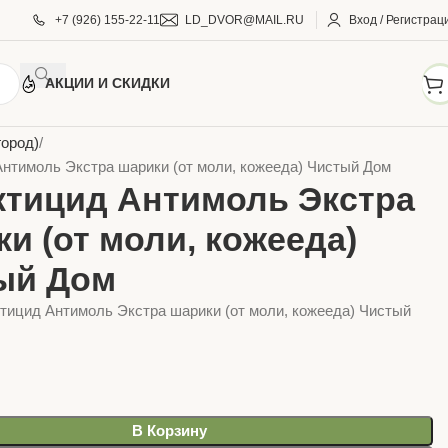
+7 (926) 155-22-11
LD_DVOR@MAIL.RU
Вход / Регистрац
АКЦИИ И СКИДКИ
АРЫ ДЛЯ ДОМА И САДА
Уход за растениями
город)
нтимоль Экстра шарики (от моли, кожееда) Чистый Дом
ктицид Антимоль Экстра
и (от моли, кожееда)
ый Дом
тицид Антимоль Экстра шарики (от моли, кожееда) Чистый
В Корзину