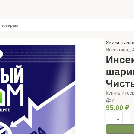
Главная
ТОВ
Химия (сад/о
Инсектицид А
Инсе
шарик
Чист
Купить Инсек
Дом
95,00
₽