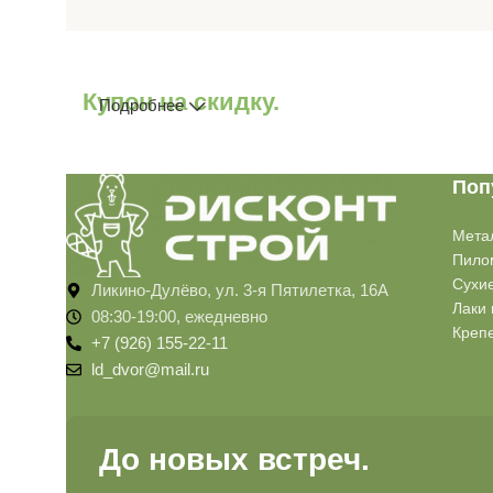
Купон на скидку.
Подробнее
Поп
Мета
Пило
Сухи
Ликино-Дулёво, ул. 3-я Пятилетка, 16А
Лаки 
08:30-19:00, ежедневно
Креп
+7 (926) 155-22-11
ld_dvor@mail.ru
До новых встреч.