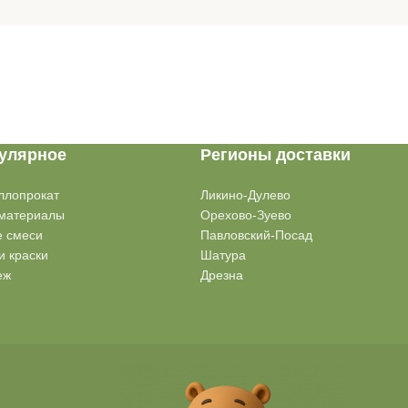
улярное
Регионы доставки
ллопрокат
Ликино-Дулево
материалы
Орехово-Зуево
е смеси
Павловский-Посад
и краски
Шатура
еж
Дрезна