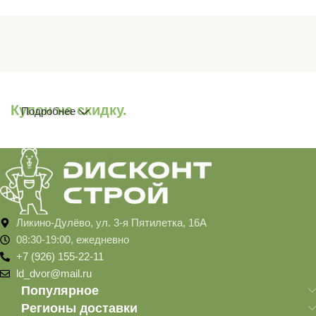
Купон на скидку.
Подробнее
Ликино-Дулёво, ул. 3-я Пятилетка, 16А
08:30-19:00, ежедневно
+7 (926) 155-22-11
ld_dvor@mail.ru
Популярное
Регионы доставки