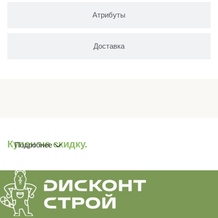
Атрибуты
Доставка
Купон на скидку.
Подробнее