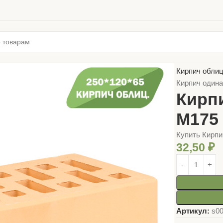
Главная
СТР
Кирпич облиц
Кирпич один
Кирп
М175 
Купить Кирп
32,50
₽
Артикул:
s0