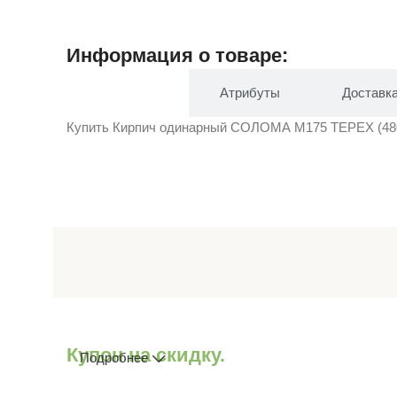
Информация о товаре:
Описание
Атрибуты
Доставк
Купить Кирпич одинарный СОЛОМА М175 TEРEX (480шт.
Купон на скидку.
Подробнее