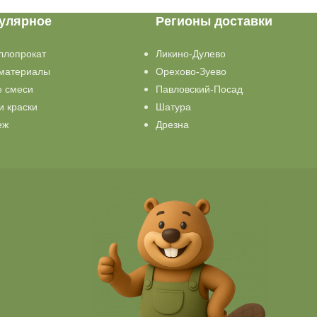
улярное
Регионы доставки
ллопрокат
Ликино-Дулево
материалы
Орехово-Зуево
е смеси
Павловский-Посад
и краски
Шатура
еж
Дрезна