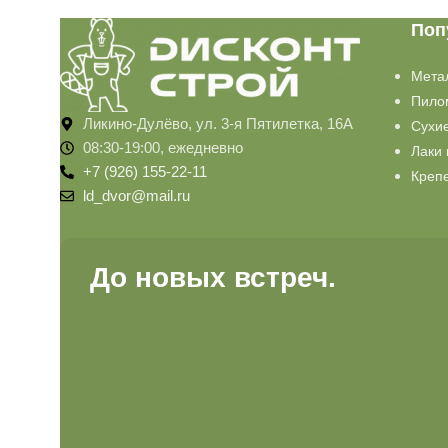
Поп
Мета
Пило
Ликино-Дулёво, ул. 3-я Пятилетка, 16А
Сухи
08:30-19:00, ежедневно
Лаки 
+7 (926) 155-22-11
Креп
ld_dvor@mail.ru
До новых встреч.