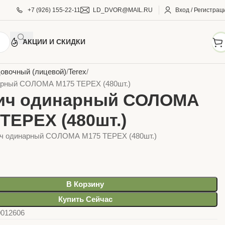
+7 (926) 155-22-11
LD_DVOR@MAIL.RU
Вход / Регистрац
АКЦИИ И СКИДКИ
ОЙМАТЕРИАЛЫ
КИРПИЧИ БЛОКИ (ЖБИ)
Кирпич
овочный (лицевой)
Terex
арный СОЛОМА М175 TEРEX (480шт.)
ич одинарный СОЛОМА
TEРEX (480шт.)
ич одинарный СОЛОМА М175 TEРEX (480шт.)
В Корзину
Купить Сейчас
0012606