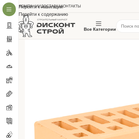
О КОМПАНИИ
Перейти к навигации
ДОСТАВКА
КОНТАКТЫ
Перейти к содержанию
Все Категории