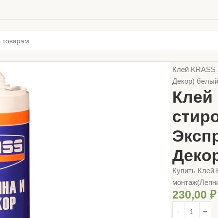
Главная
ЛАК
Клей KRASS 
Декор) белый
Клей
стир
Эксп
Декор
Купить Клей
монтаж(Лепни
230,00
₽