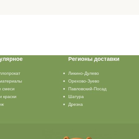
улярное
Регионы доставки
ллопрокат
Ликино-Дулево
материалы
Орехово-Зуево
е смеси
Павловский-Посад
и краски
Шатура
еж
Дрезна