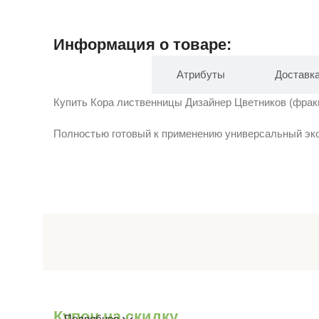
Информация о товаре:
Описание
Атрибуты
Доставк
Купить Кора лиственницы Дизайнер Цветников (фракци
Полностью готовый к применению универсальный эко
Купон на скидку.
Подробнее