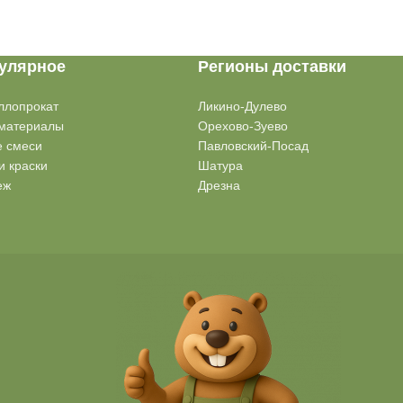
улярное
Регионы доставки
ллопрокат
Ликино-Дулево
материалы
Орехово-Зуево
е смеси
Павловский-Посад
и краски
Шатура
еж
Дрезна