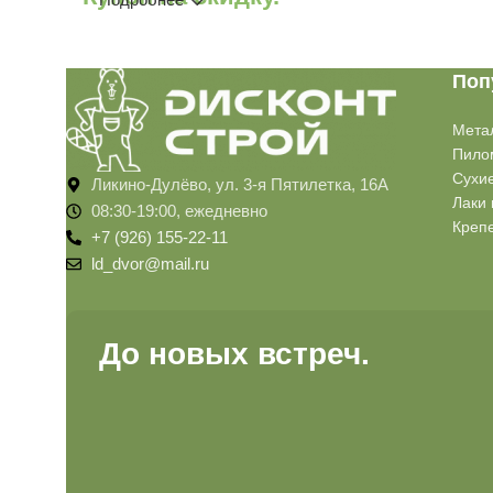
Поп
Мета
Пило
Сухи
Ликино-Дулёво, ул. 3-я Пятилетка, 16А
Лаки 
08:30-19:00, ежедневно
Креп
+7 (926) 155-22-11
ld_dvor@mail.ru
До новых встреч.