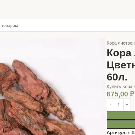
Главная
ТОВ
Кора листвен
Кора
Цвет
60л.
Купить Кора 
675,00
₽
Артикул:
s0