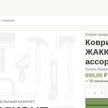
Главная
ХОЗ
Коврик придв
Коври
ЖАКК
ассор
Купить Коври
690,00
₽
В наличи