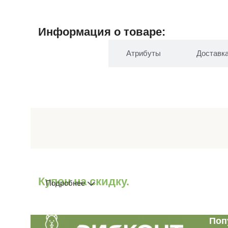
Информация о товаре:
Описание
Атрибуты
Доставк
Купон на скидку.
Подробнее
Поп