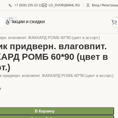
+7 (926) 155-22-11
LD_DVOR@MAIL.RU
Вход / Регистрац
АКЦИИ И СКИДКИ
ЯЙСТВЕННЫЕ ТОВАРЫ
Коврики для дома
ерн. влаговпит. ЖАККАРД РОМБ 60*90 (цвет в ассорт.)
к придверн. влаговпит.
АРД РОМБ 60*90 (цвет в
т.)
к придверн. влаговпит. ЖАККАРД РОМБ 60*90 (цвет в ассорт.)
и
В Корзину