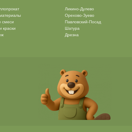
ллопрокат
Ликино-Дулево
материалы
Орехово-Зуево
е смеси
Павловский-Посад
и краски
Шатура
еж
Дрезна