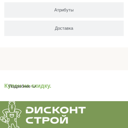
Атрибуты
Доставка
Купон на скидку.
Подробнее