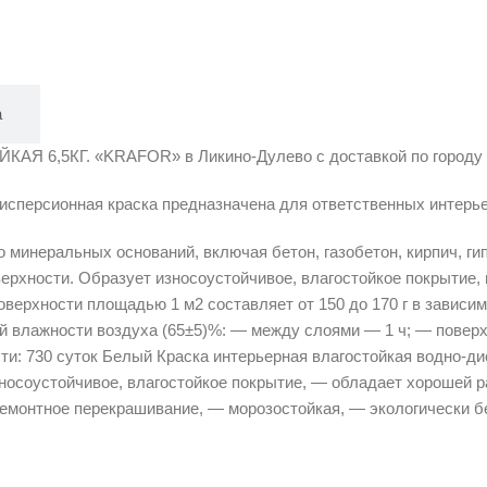
а
 6,5КГ. «KRAFOR» в Ликино-Дулево с доставкой по городу и 
сперсионная краска предназначена для ответственных интерье
о минеральных оснований, включая бетон, газобетон, кирпич, г
верхности. Образует износоустойчивое, влагостойкое покрытие
верхности площадью 1 м2 составляет от 150 до 170 г в зависимо
й влажности воздуха (65±5)%: — между слоями — 1 ч; — поверхн
сти: 730 суток Белый Краска интерьерная влагостойкая водно-д
зносоустойчивое, влагостойкое покрытие, — обладает хорошей
ремонтное перекрашивание, — морозостойкая, — экологически б