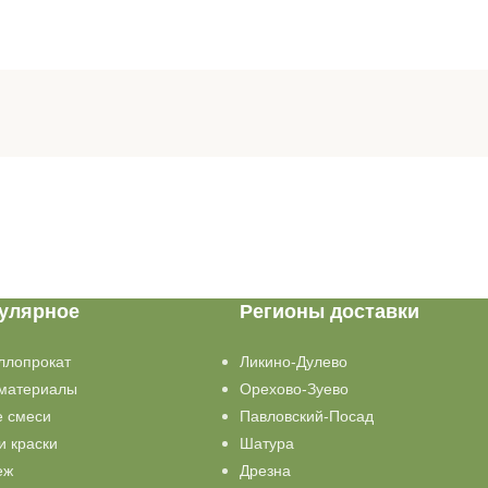
улярное
Регионы доставки
ллопрокат
Ликино-Дулево
материалы
Орехово-Зуево
е смеси
Павловский-Посад
и краски
Шатура
еж
Дрезна