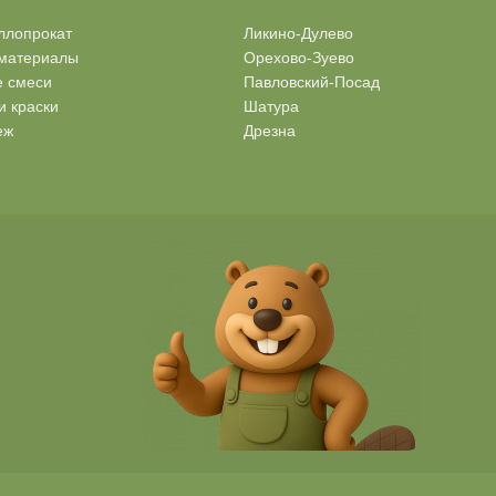
ллопрокат
Ликино-Дулево
материалы
Орехово-Зуево
е смеси
Павловский-Посад
и краски
Шатура
еж
Дрезна