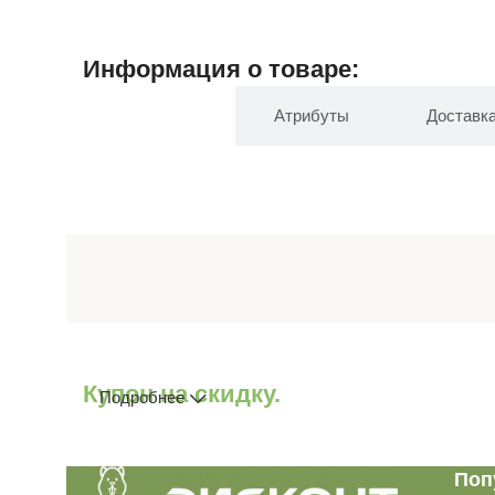
Информация о товаре:
Описание
Атрибуты
Доставк
Купон на скидку.
Подробнее
Поп