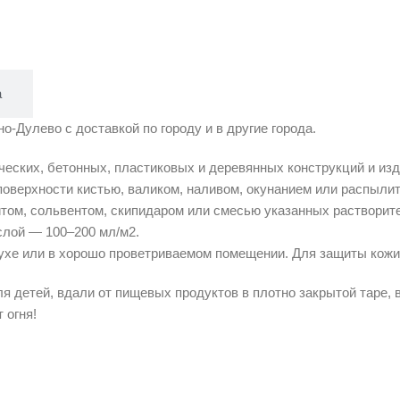
а
улево с доставкой по городу и в другие города.
еских, бетонных, пластиковых и деревянных конструкций и изд
поверхности кистью, валиком, наливом, окунанием или распыли
итом, сольвентом, скипидаром или смесью указанных растворит
слой — 100–200 мл/м2.
ухе или в хорошо проветриваемом помещении. Для защиты кожи 
я детей, вдали от пищевых продуктов в плотно закрытой таре, 
 огня!