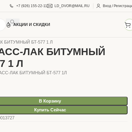
+7 (926) 155-22-11
LD_DVOR@MAIL.RU
Вход / Регистрац
АКЦИИ И СКИДКИ
И И КРАСКИ
Лаки по дереву, камню
К БИТУМНЫЙ БТ-577 1 Л
АСС-ЛАК БИТУМНЫЙ
7 1 Л
БАСС-ЛАК БИТУМНЫЙ БТ-577 1Л
В Корзину
Купить Сейчас
0013727