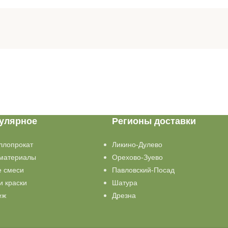
улярное
Регионы доставки
ллопрокат
Ликино-Дулево
материалы
Орехово-Зуево
е смеси
Павловский-Посад
и краски
Шатура
еж
Дрезна