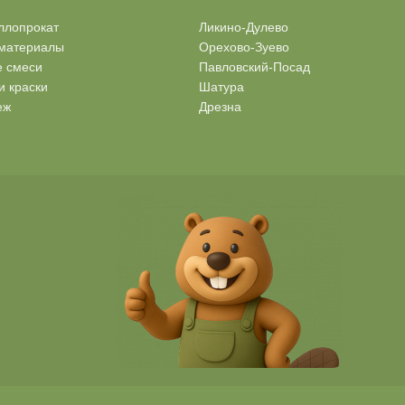
ллопрокат
Ликино-Дулево
материалы
Орехово-Зуево
е смеси
Павловский-Посад
и краски
Шатура
еж
Дрезна