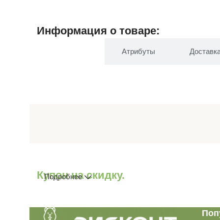
Информация о товаре:
Описание
Атрибуты
Доставк
Купон на скидку.
Подробнее
Поп