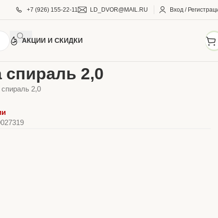
+7 (926) 155-22-11
LD_DVOR@MAIL.RU
Вход / Регистрац
АКЦИИ И СКИДКИ
АЗИН
Леска спираль 2,0
 спираль 2,0
 спираль 2,0
ии
0027319