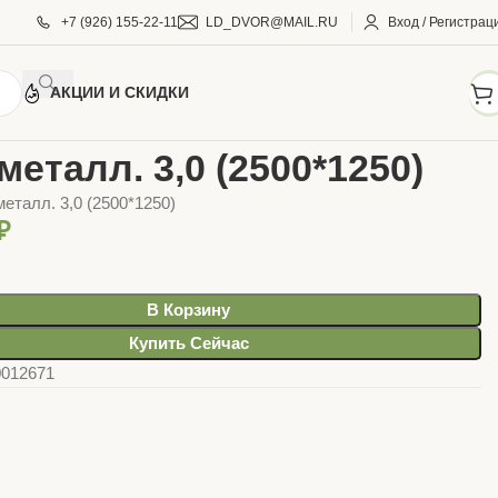
+7 (926) 155-22-11
LD_DVOR@MAIL.RU
Вход / Регистрац
АКЦИИ И СКИДКИ
АЛЛОПРОКАТ
Листовой металл
Лист металл. 3,0 (2500*1250)
металл. 3,0 (2500*1250)
еталл. 3,0 (2500*1250)
₽
В Корзину
Купить Сейчас
0012671