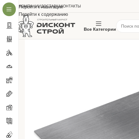
О КОМПАНИИ
Перейти к навигации
ДОСТАВКА
КОНТАКТЫ
Перейти к содержанию
Все Категории