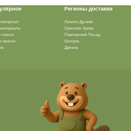
улярное
Регионы доставки
ллопрокат
Ликино-Дулево
материалы
Орехово-Зуево
е смеси
Павловский-Посад
и краски
Шатура
еж
Дрезна