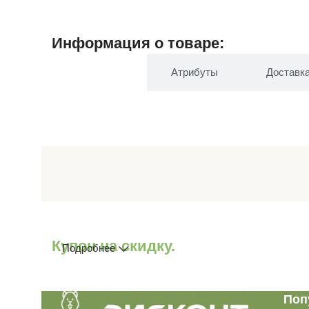
Информация о товаре:
Описание
Атрибуты
Доставк
Купон на скидку.
Подробнее
Поп