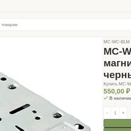
Главная
ДВЕ
MC-WC-BLM З
MC-W
магн
черн
Купить MC-W
550,00
₽
В наличи