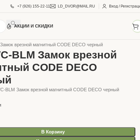
+7 (926) 155-22-11
LD_DVOR@MAIL.RU
Вход / Регистрац
АКЦИИ И СКИДКИ
РИ
Фурнитура для дверей
Замки врезные
амок врезной магнитный CODE DECO черный
C-BLM Замок врезной
итный CODE DECO
ый
C-BLM Замок врезной магнитный CODE DECO черный
и
В Корзину