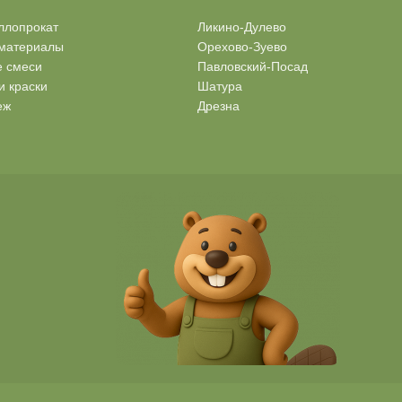
ллопрокат
Ликино-Дулево
материалы
Орехово-Зуево
е смеси
Павловский-Посад
и краски
Шатура
еж
Дрезна