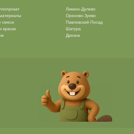
ллопрокат
Ликино-Дулево
материалы
Орехово-Зуево
е смеси
Павловский-Посад
и краски
Шатура
еж
Дрезна