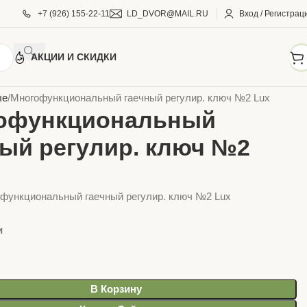
+7 (926) 155-22-11
LD_DVOR@MAIL.RU
Вход / Регистрац
АКЦИИ И СКИДКИ
ТРУМЕНТЫ
Слесарный инструмент
Ключи слесарные
ые
Многофункциональный гаечный регулир. ключ №2 Lux
офункциональный
ный регулир. ключ №2
офункциональный гаечный регулир. ключ №2 Lux
и
В Корзину