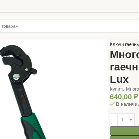
Главная
ИНС
Ключи гаечн
Мног
гаеч
Lux
Купить Мног
640,00
₽
В наличи