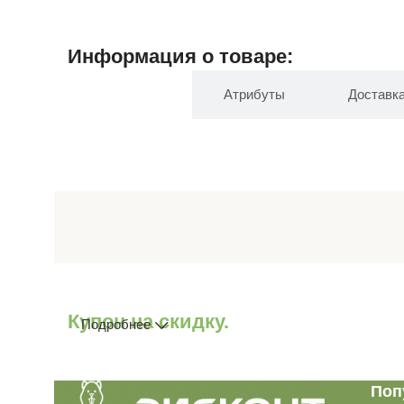
Информация о товаре:
Описание
Атрибуты
Доставк
Купон на скидку.
Подробнее
Поп