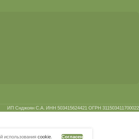
ИП Снджоян С.А. ИНН 503415624421 ОГРН 311503411700022
ой использования
cookie
.
Согласен