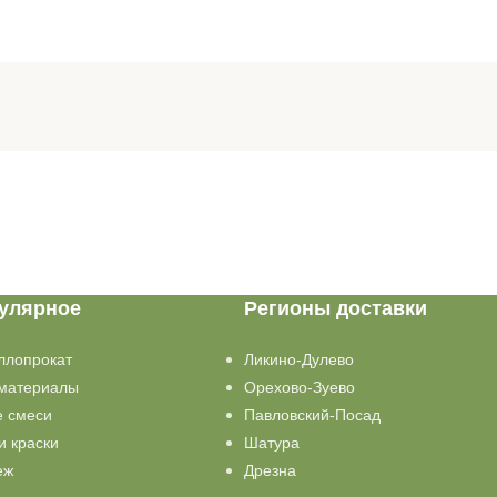
улярное
Регионы доставки
ллопрокат
Ликино-Дулево
материалы
Орехово-Зуево
е смеси
Павловский-Посад
и краски
Шатура
еж
Дрезна