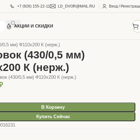
+7 (926) 155-22-11
LD_DVOR@MAIL.RU
Вход / Регистрац
АКЦИИ И СКИДКИ
АРЫ ДЛЯ БАНИ
Дымоходные системы
/0,5 мм) Ф110х200 К (нерж.)
вок (430/0,5 мм)
200 К (нерж.)
ок (430/0,5 мм) Ф110х200 К (нерж.)
₽
В Корзину
Купить Сейчас
0016231