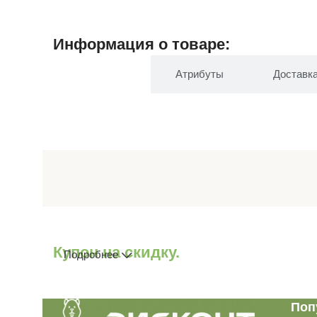
Информация о товаре:
Описание
Атрибуты
Доставк
Купон на скидку.
Подробнее
Поп