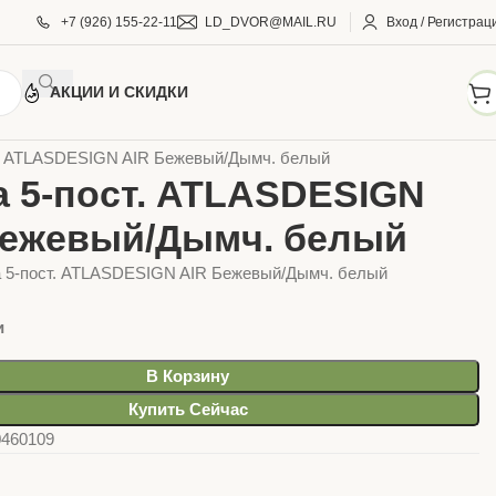
+7 (926) 155-22-11
LD_DVOR@MAIL.RU
Вход / Регистрац
АКЦИИ И СКИДКИ
КТРИКА
Выключатели, розетки
Atlasdesign
т. ATLASDESIGN AIR Бежевый/Дымч. белый
а 5-пост. ATLASDESIGN
Бежевый/Дымч. белый
а 5-пост. ATLASDESIGN AIR Бежевый/Дымч. белый
и
В Корзину
Купить Сейчас
0460109