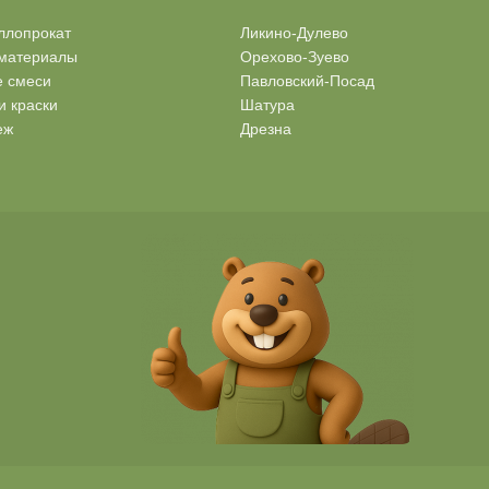
ллопрокат
Ликино-Дулево
материалы
Орехово-Зуево
е смеси
Павловский-Посад
и краски
Шатура
еж
Дрезна