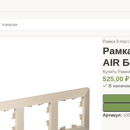
Главная
ЭЛЕ
Рамка 5-пос
Рамк
AIR 
Купить Рамк
525,00
₽
В наличи
Артикул:
s0