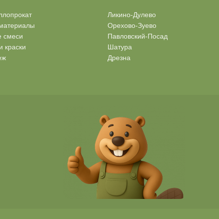
ллопрокат
Ликино-Дулево
материалы
Орехово-Зуево
е смеси
Павловский-Посад
и краски
Шатура
еж
Дрезна