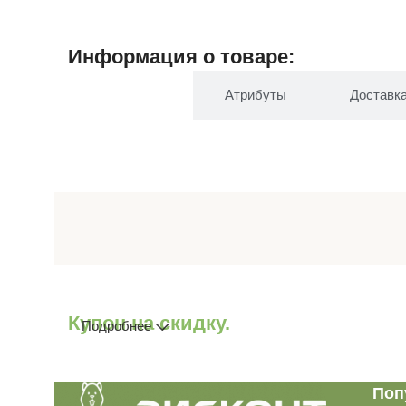
Информация о товаре:
Описание
Атрибуты
Доставк
Купон на скидку.
Подробнее
Поп