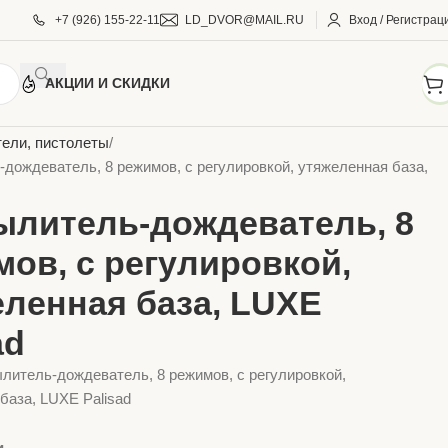
+7 (926) 155-22-11
LD_DVOR@MAIL.RU
Вход / Регистрац
АКЦИИ И СКИДКИ
АРЫ ДЛЯ ДОМА И САДА
Фитинги садовые
ели, пистолеты
дождеватель, 8 режимов, с регулировкой, утяжеленная база,
ылитель-дождеватель, 8
ов, с регулировкой,
еленная база, LUXE
ad
литель-дождеватель, 8 режимов, с регулировкой,
база, LUXE Palisad
и