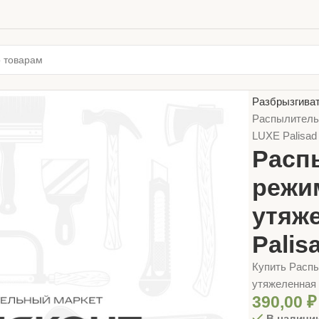
Главная
ТОВ
Разбрызгиват
Распылитель-
LUXE Palisad
Расп
режим
утяж
Palis
Купить Распы
утяжеленная 
390,00
₽
В наличи