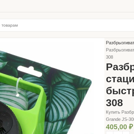
Главная
ТОВ
Разбрызгиват
Разбрызгиват
308
Разб
стац
быст
308
Купить Разб
Grande JS-30
405,00
₽