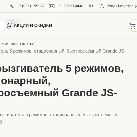
+7 (926) 155-22-11
LD_DVOR@MAIL.RU
Вход / Регистрац
АКЦИИ И СКИДКИ
АРЫ ДЛЯ ДОМА И САДА
Фитинги садовые
ели, пистолеты
ель 5 режимов, стационарный, быстросъемный Grande JS-
рызгиватель 5 режимов,
ионарный,
росъемный Grande JS-
рызгиватель 5 режимов, стационарный, быстросъемный
8