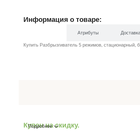
Информация о товаре:
Описание
Атрибуты
Доставк
Купить Разбрызгиватель 5 режимов, стационарный, б
Купон на скидку.
Подробнее