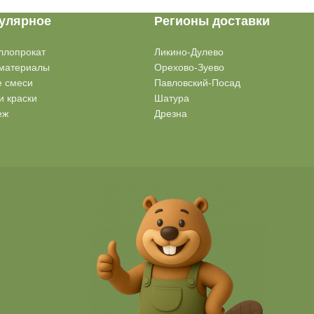
улярное
Регионы доставки
ллопрокат
Ликино-Дулево
материалы
Орехово-Зуево
е смеси
Павловский-Посад
и краски
Шатура
еж
Дрезна