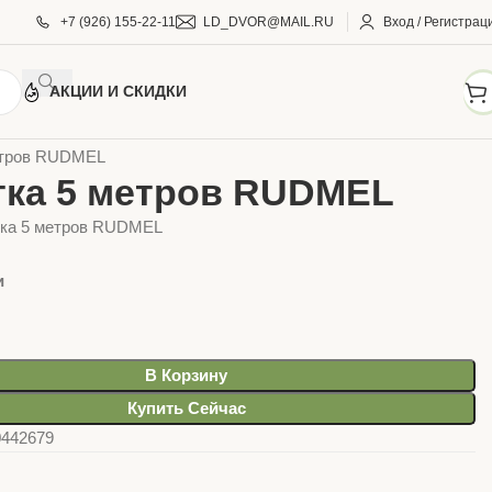
+7 (926) 155-22-11
LD_DVOR@MAIL.RU
Вход / Регистрац
АКЦИИ И СКИДКИ
ТРУМЕНТЫ
Измерительный инструмент
Рулетки
етров RUDMEL
тка 5 метров RUDMEL
тка 5 метров RUDMEL
и
В Корзину
Купить Сейчас
0442679