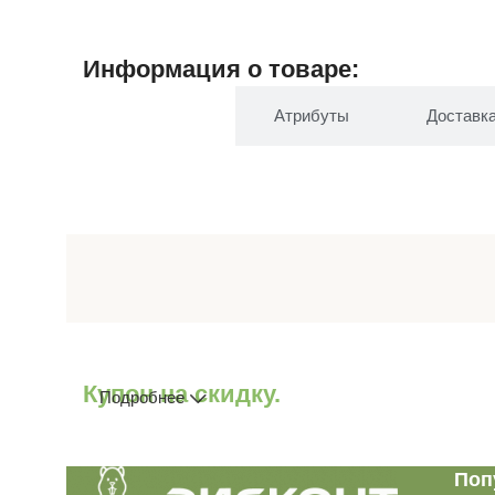
Информация о товаре:
Описание
Атрибуты
Доставк
Купон на скидку.
Подробнее
Поп