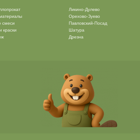
ллопрокат
Ликино-Дулево
материалы
Орехово-Зуево
е смеси
Павловский-Посад
и краски
Шатура
еж
Дрезна