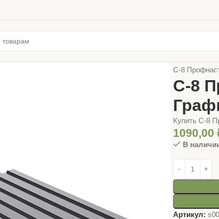
Главная
КРО
С-8 Профнаст
С-8 
Графи
Купить С-8 П
1090,00
В наличи
Артикул:
s0