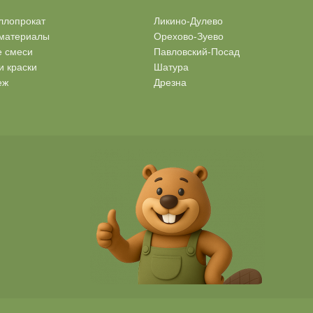
ллопрокат
Ликино-Дулево
материалы
Орехово-Зуево
е смеси
Павловский-Посад
и краски
Шатура
еж
Дрезна