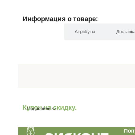
Информация о товаре:
Описание
Атрибуты
Доставк
Купон на скидку.
Подробнее
Поп