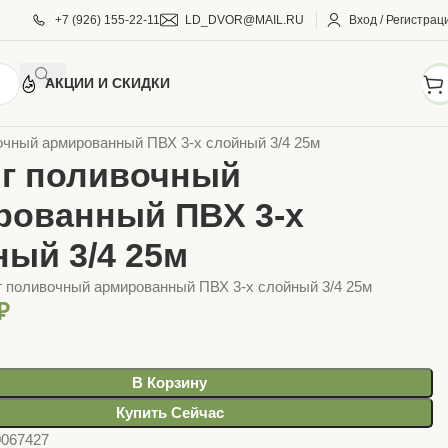
+7 (926) 155-22-11
LD_DVOR@MAIL.RU
Вход / Регистрац
АКЦИИ И СКИДКИ
АРЫ ДЛЯ ДОМА И САДА
Полив
Шланги, катушки
очный армированный ПВХ 3-х слойный 3/4 25м
г поливочный
рованный ПВХ 3-х
ный 3/4 25м
 поливочный армированный ПВХ 3-х слойный 3/4 25м
₽
В Корзину
Купить Сейчас
0067427