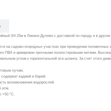
а
ый 3/4 25м в Ликино-Дулево с доставкой по городу и в другие 
я на садово-огородных участках при проведении поливочных 
ого ПВХ и армирован прочными полиэстеровыми нитями. Высока
мальным углом к горизонтальной оси шланга. За счет этого диа
етовым лучам.
 содержат кадмий и барий.
сть возникновения водорослей.
 атм.
 +50 °С.