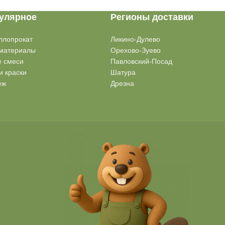
улярное
Регионы доставки
ллопрокат
Ликино-Дулево
материалы
Орехово-Зуево
е смеси
Павловский-Посад
и краски
Шатура
еж
Дрезна