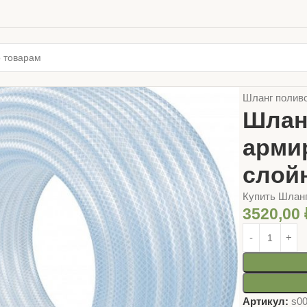
Главная
ТОВ
Шланг полив
Шлан
арми
слой
Купить Шланг
3520,00
Артикул:
s0