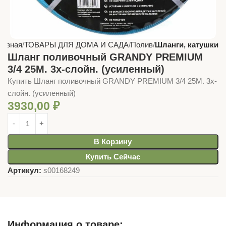
лавная
ТОВАРЫ ДЛЯ ДОМА И САДА
Полив
Шланги, катушки
Шланг поливочный GRANDY PREMIUM
3/4 25М. 3х-слойн. (усиленный)
Купить Шланг поливочный GRANDY PREMIUM 3/4 25М. 3х-
слойн. (усиленный)
3930,00
₽
В Корзину
Купить Сейчас
Артикул:
s00168249
Информация о товаре: