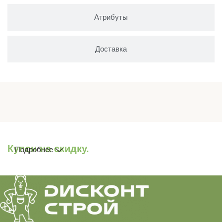
Атрибуты
Доставка
Купон на скидку.
Подробнее