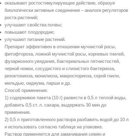
оказывают ростостимулирующее действие, образуя
биологически активные соединения – аналоги регуляторов
роста растений;
улучшают свойства почвы;
повышают плодородие;
улучшают питание растений.
Препарат эффективен в отношении мучнистой росы,
фитофтороза, ложной мучнистой росы, корневых гнилей,
фузариозного увядания, бактериальных пятнистостей,
черной ножки, сосудистого и слизистого бактериоза,
ризоктониоза, монилиоза, макроспориоза, серой гнили,
мильдью, оидиума, парши и др.
Способ применения:
1) содержимое пакета (10 г) развести в 0,5 л теплой воды,
добавить 0,5 ст. л. сахара, выдержать 30 мин до
применения.
2) 0,5 л приготовленного раствора разбавить водой до 10 л
и использовать согласно таблице на упаковке.
Раствор применяется для замачивания семян и