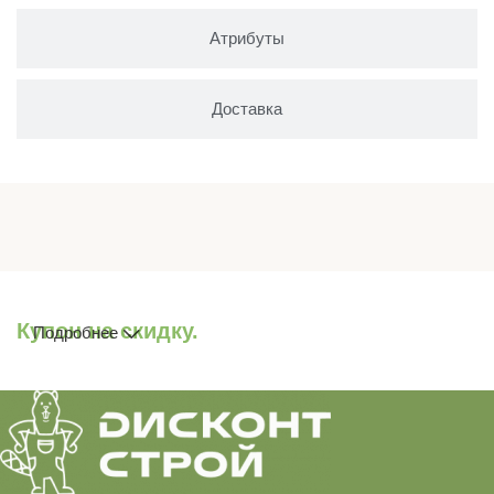
Атрибуты
Доставка
Купон на скидку.
Подробнее