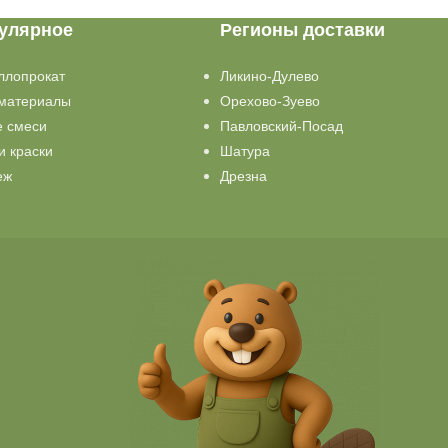
улярное
Регионы доставки
ллопрокат
Ликино-Дулево
материалы
Орехово-Зуево
е смеси
Павловский-Посад
и краски
Шатура
еж
Дрезна