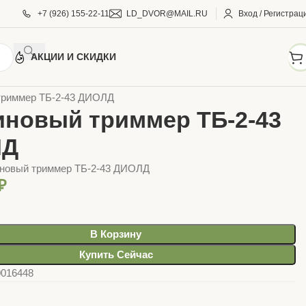
+7 (926) 155-22-11
LD_DVOR@MAIL.RU
Вход / Регистрац
АКЦИИ И СКИДКИ
ТРУМЕНТЫ
Электробензоинструмент
ДИОЛД
триммер ТБ-2-43 ДИОЛД
иновый триммер ТБ-2-43
ЛД
иновый триммер ТБ-2-43 ДИОЛД
₽
В Корзину
Купить Сейчас
0016448