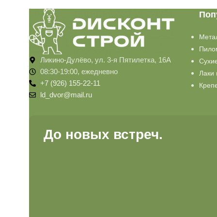
Поп
Мета
Пило
Ликино-Дулёво, ул. 3-я Пятилетка, 16А
Сухи
08:30-19:00, ежедневно
Лаки 
+7 (926) 155-22-11
Креп
ld_dvor@mail.ru
До новых встреч.