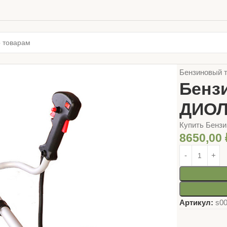
Главная
ИНС
Бензиновый 
Бенз
ДИО
Купить Бенз
8650,00
Артикул:
s0