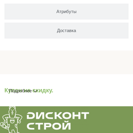
Атрибуты
Доставка
Купон на скидку.
Подробнее