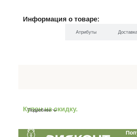
Информация о товаре:
Описание
Атрибуты
Доставк
Купон на скидку.
Подробнее
Поп