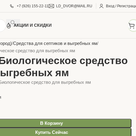
+7 (926) 155-22-11
LD_DVOR@MAIL.RU
Вход / Регистрац
АКЦИИ И СКИДКИ
АРЫ ДЛЯ ДОМА И САДА
Уход за растениями
город)
Средства для септиков и выгребных ям
ческое средство для выгребных ям
 Биологическое средство
выгребных ям
Биологическое средство для выгребных ям
и
В Корзину
Купить Сейчас