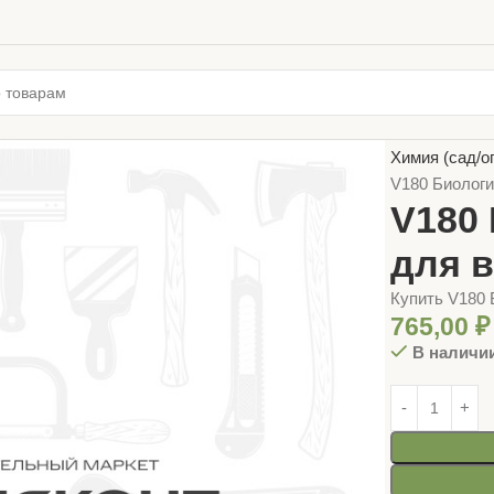
Главная
ТОВ
Химия (сад/о
V180 Биологи
V180
для 
Купить V180 
765,00
₽
В наличи