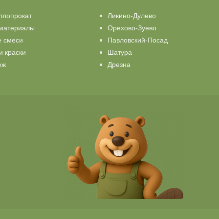
ллопрокат
Ликино-Дулево
материалы
Орехово-Зуево
е смеси
Павловский-Посад
и краски
Шатура
еж
Дрезна