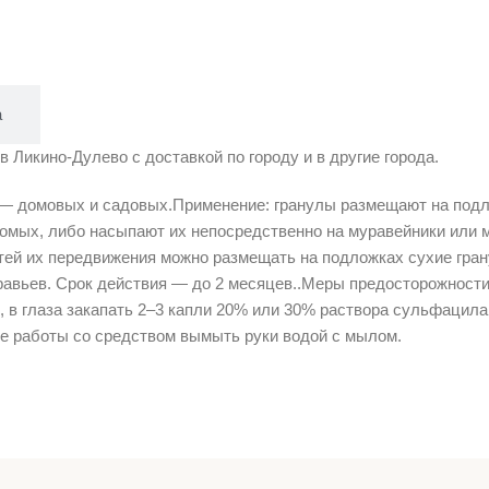
а
Ликино-Дулево с доставкой по городу и в другие города.
 — домовых и садовых.Применение: гранулы размещают на подл
комых, либо насыпают их непосредственно на муравейники или
тей их передвижения можно размещать на подложках сухие гран
равьев. Срок действия — до 2 месяцев..Меры предосторожности:
в глаза закапать 2–3 капли 20% или 30% раствора сульфацила
ле работы со средством вымыть руки водой с мылом.