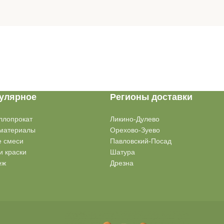
улярное
Регионы доставки
ллопрокат
Ликино-Дулево
материалы
Орехово-Зуево
е смеси
Павловский-Посад
и краски
Шатура
еж
Дрезна