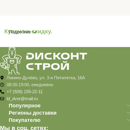
Купон на скидку.
Подробнее
Ликино-Дулёво, ул. 3-я Пятилетка, 16А
08:30-19:00, ежедневно
+7 (926) 155-22-11
ld_dvor@mail.ru
Популярное
Регионы доставки
Покупателю
Мы в соц. сетях: